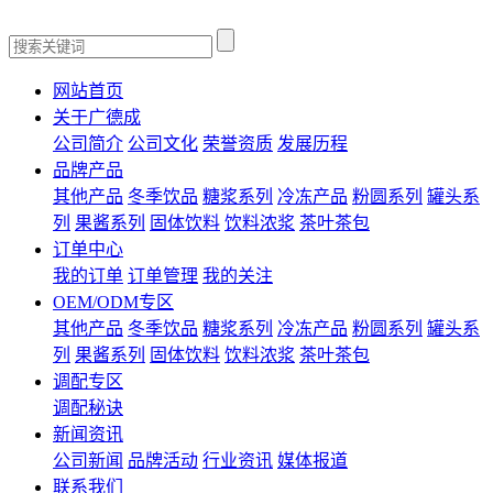
网站首页
关于广德成
公司简介
公司文化
荣誉资质
发展历程
品牌产品
其他产品
冬季饮品
糖浆系列
冷冻产品
粉圆系列
罐头系
列
果酱系列
固体饮料
饮料浓浆
茶叶茶包
订单中心
我的订单
订单管理
我的关注
OEM/ODM专区
其他产品
冬季饮品
糖浆系列
冷冻产品
粉圆系列
罐头系
列
果酱系列
固体饮料
饮料浓浆
茶叶茶包
调配专区
调配秘诀
新闻资讯
公司新闻
品牌活动
行业资讯
媒体报道
联系我们