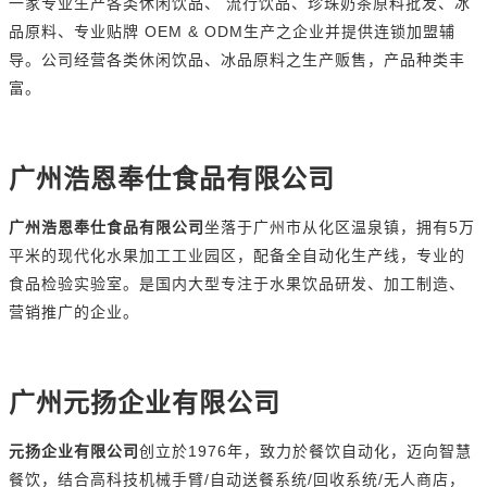
一家专业生产各类休闲饮品、 流行饮品、珍珠奶茶原料批发、冰
OEM & ODM
品原料、专业贴牌
生产之企业并提供连锁加盟辅
导。公司经营各类休闲饮品、冰品原料之生产贩售，产品种类丰
富。
广州浩恩奉仕食品有限公司
5
广州浩恩奉仕食品有限公司
坐落于广州市从化区温泉镇，拥有
万
平米的现代化水果加工工业园区，配备全自动化生产线，专业的
食品检验实验室。是国内大型专注于水果饮品研发、加工制造、
营销推广的企业。
广州元扬企业有限公司
1976
元扬企业有限公司
创立於
年，致力於餐饮自动化，迈向智慧
/
/
/
餐饮，结合高科技机械手臂
自动送餐系统
回收系统
无人商店，