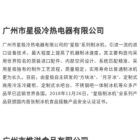
广州市星极冷热电器有限公司
“
”
广州市星极冷热电器有限公司的
星极
系列制冰机，引进一流的进
口设备技术，最大程度上提高了机器制冰速度。其主要构造均采
用世界知名的原装进口配件、内部空间设计、系统匹配精准、采
用星极独有的制作工艺流程，质量稳定，实用寿命比普通制冰机
“
”
“
”
更为长久。目前，由星极自主研发的
方块冰
、
月牙冰
、定制式
商用冷冻冷藏柜、定制式水吧台、不锈钢吧一体制冰机等众多产
2018
11
26
“
”
品早已远销世界各国。
年
月
日，
星极制冰机
全系列产
品获颁国内首张制冰机食品接触产品安全认证证书。