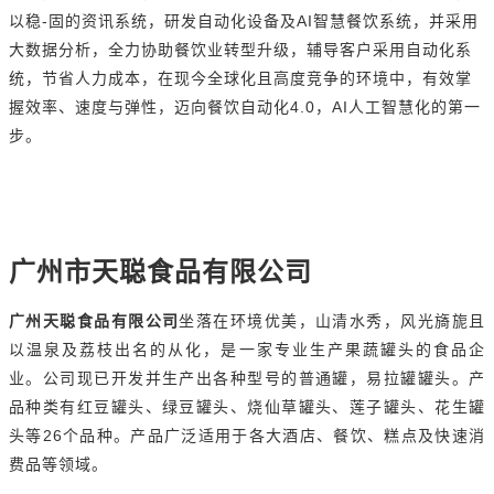
-
AI
以稳
固的资讯系统，研发自动化设备及
智慧餐饮系统，并采用
大数据分析，全力协助餐饮业转型升级，辅导客户采用自动化系
统，节省人力成本，在现今全球化且高度竞争的环境中，有效掌
4.0
AI
握效率、速度与弹性，迈向餐饮自动化
，
人工智慧化的第一
步。
广州市天聪食品有限公司
广州天聪食品有限公司
坐落在环境优美，山清水秀，风光旖旎且
以温泉及荔枝出名的从化，是一家专业生产果蔬罐头的食品企
业。公司现已开发并生产出各种型号的普通罐，易拉罐罐头。产
品种类有红豆罐头、绿豆罐头、烧仙草罐头、莲子罐头、花生罐
26
头等
个品种。产品广泛适用于各大酒店、餐饮、糕点及快速消
费品等领域。