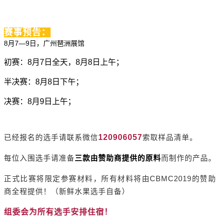
赛事预告：
8
7—9
月
日，广州琶洲展馆
初赛：
8
月
7
日全天，
8
月
8
日上午；
半决赛：
8
月
8
日下午；
决赛：
8
月
9
日上午；
120906057
已经报名的选手请联系微信
索取样品清单。
每位入围选手请准备
三款由赞助商提供的原料
而制作的产品。
CBMC2019
正式比赛将限定参赛材料，所有材料将由
的赞助
商全程提供！（新鲜水果选手自备）
组委会为所有选手安排住宿！