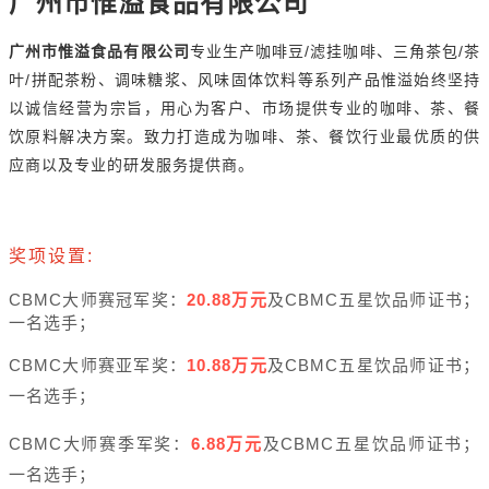
广州市惟溢食品有限公司
/
/
广州市惟溢食品有限公司
专业生产咖啡豆
滤挂咖啡、三角茶包
茶
/
叶
拼配茶粉、调味糖浆、风味固体饮料等系列产品惟溢始终坚持
以诚信经营为宗旨，用心为客户、市场提供专业的咖啡、茶、餐
饮原料解决方案。致力打造成为咖啡、茶、餐饮行业最优质的供
应商以及专业的研发服务提供商。
奖项设置
:
CBMC
20.88
CBMC
大师赛冠军奖：
万元
及
五星饮品师证书；
一名选手；
CBMC
10.88
CBMC
大师赛亚军奖：
万元
及
五星饮品师证书；
一名选手；
CBMC
6.88
CBMC
大师赛季军奖：
万元
及
五星饮品师证书；
一名选手；