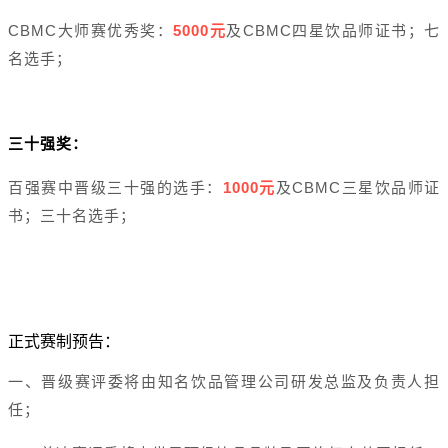
CBMC
5000
CBMC
大师赛优秀奖：
元
及
四星饮品师证书；七
名选手；
三十强奖：
1000
CBMC
百强赛中晋级三十强的选手：
元
及
三星饮品师证
书；三十名选手；
正式赛制预告：
一、晋级赛评委将由知名饮品管理公司研发总监及负责人担
任；