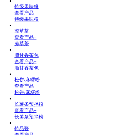
特级果味粉
查看产品+
特级果味粉
凉草茶
查看产品+
凉草茶
顺甘香茶包
查看产品+
顺甘香茶包
松饼/麻糬粉
查看产品+
松饼/麻糬粉
长薯条预拌粉
查看产品+
长薯条预拌粉
特品酱
查看产品+