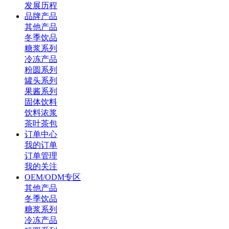
发展历程
品牌产品
其他产品
冬季饮品
糖浆系列
冷冻产品
粉圆系列
罐头系列
果酱系列
固体饮料
饮料浓浆
茶叶茶包
订单中心
我的订单
订单管理
我的关注
OEM/ODM专区
其他产品
冬季饮品
糖浆系列
冷冻产品