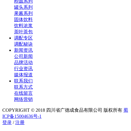
粉圆系列
罐头系列
果酱系列
固体饮料
饮料浓浆
茶叶茶包
调配专区
调配秘诀
新闻资讯
公司新闻
品牌活动
行业资讯
媒体报道
联系我们
联系方式
在线留言
网络营销
COPYRIGHT © 2018 四川省广德成食品有限公司 版权所有
蜀
ICP备15004636号-1
登录
/
注册