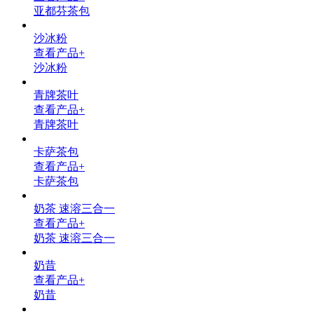
亚都芬茶包
沙冰粉
查看产品+
沙冰粉
青牌茶叶
查看产品+
青牌茶叶
卡萨茶包
查看产品+
卡萨茶包
奶茶 速溶三合一
查看产品+
奶茶 速溶三合一
奶昔
查看产品+
奶昔