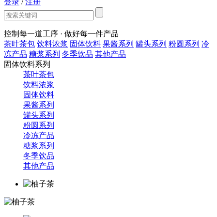
登录
/
注册
控制每一道工序 · 做好每一件产品
茶叶茶包
饮料浓浆
固体饮料
果酱系列
罐头系列
粉圆系列
冷
冻产品
糖浆系列
冬季饮品
其他产品
固体饮料系列
茶叶茶包
饮料浓浆
固体饮料
果酱系列
罐头系列
粉圆系列
冷冻产品
糖浆系列
冬季饮品
其他产品