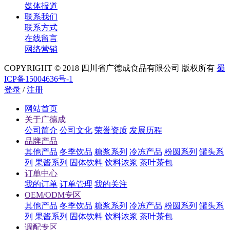
媒体报道
联系我们
联系方式
在线留言
网络营销
COPYRIGHT © 2018 四川省广德成食品有限公司 版权所有
蜀
ICP备15004636号-1
登录
/
注册
网站首页
关于广德成
公司简介
公司文化
荣誉资质
发展历程
品牌产品
其他产品
冬季饮品
糖浆系列
冷冻产品
粉圆系列
罐头系
列
果酱系列
固体饮料
饮料浓浆
茶叶茶包
订单中心
我的订单
订单管理
我的关注
OEM/ODM专区
其他产品
冬季饮品
糖浆系列
冷冻产品
粉圆系列
罐头系
列
果酱系列
固体饮料
饮料浓浆
茶叶茶包
调配专区