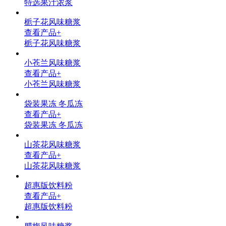
特选果汁浓浆
栀子花风味糖浆
查看产品+
栀子花风味糖浆
小苍兰风味糖浆
查看产品+
小苍兰风味糖浆
袋装果冻 冬瓜冻
查看产品+
袋装果冻 冬瓜冻
山茶花风味糖浆
查看产品+
山茶花风味糖浆
超惠版饮料粉
查看产品+
超惠版饮料粉