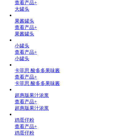
查看产品+
大罐头
果酱罐头
查看产品+
果酱罐头
小罐头
查看产品+
小罐头
卡菲思 酸多多果味酱
查看产品+
卡菲思 酸多多果味酱
超惠版果汁浓浆
查看产品+
超惠版果汁浓浆
鸡蛋仔粉
查看产品+
鸡蛋仔粉