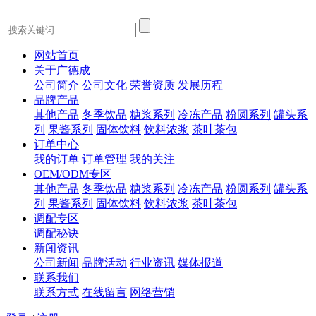
网站首页
关于广德成
公司简介
公司文化
荣誉资质
发展历程
品牌产品
其他产品
冬季饮品
糖浆系列
冷冻产品
粉圆系列
罐头系
列
果酱系列
固体饮料
饮料浓浆
茶叶茶包
订单中心
我的订单
订单管理
我的关注
OEM/ODM专区
其他产品
冬季饮品
糖浆系列
冷冻产品
粉圆系列
罐头系
列
果酱系列
固体饮料
饮料浓浆
茶叶茶包
调配专区
调配秘诀
新闻资讯
公司新闻
品牌活动
行业资讯
媒体报道
联系我们
联系方式
在线留言
网络营销