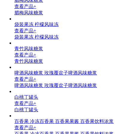
腊梅风味糖浆
查看产品+
腊梅风味糖浆
袋装果冻 柠檬风味冻
查看产品+
袋装果冻 柠檬风味冻
青竹风味糖浆
查看产品+
青竹风味糖浆
啤酒风味糖浆 玫瑰覆盆子啤酒风味糖浆
查看产品+
啤酒风味糖浆 玫瑰覆盆子啤酒风味糖浆
白桃丁罐头
查看产品+
白桃丁罐头
百香果 冷冻百香果 百香果果酱 百香果饮料浓浆
查看产品+
百香果 冷冻百香果 百香果果酱 百香果饮料浓浆