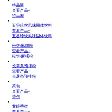
特品酱
查看产品+
特品酱
五谷珍饮风味固体饮料
查看产品+
五谷珍饮风味固体饮料
松饼/麻糬粉
查看产品+
松饼/麻糬粉
长薯条预拌粉
查看产品+
长薯条预拌粉
茶包
查看产品+
茶包
龙眼香蜜
查看产品+