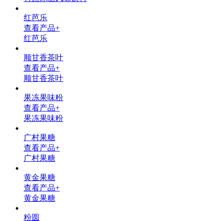
红芭乐
查看产品+
红芭乐
顺甘香茶叶
查看产品+
顺甘香茶叶
果冻果味粉
查看产品+
果冻果味粉
广村果糖
查看产品+
广村果糖
黄金果糖
查看产品+
黄金果糖
粉圆