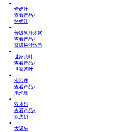
烤奶汁
查看产品+
烤奶汁
普级果汁浓浆
查看产品+
普级果汁浓浆
世家茶叶
查看产品+
世家茶叶
泡泡珠
查看产品+
泡泡珠
双皮奶
查看产品+
双皮奶
大罐头