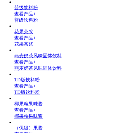
普级饮料粉
查看产品+
普级饮料粉
花果茶浆
查看产品+
花果茶浆
燕麦奶茶风味固体饮料
查看产品+
燕麦奶茶风味固体饮料
TD版饮料粉
查看产品+
TD版饮料粉
椰果粒果味酱
查看产品+
椰果粒果味酱
（优级）果酱