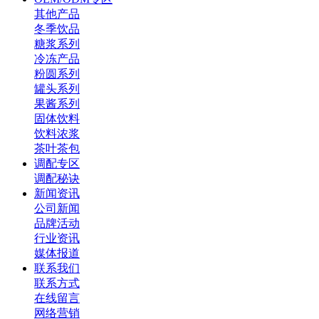
其他产品
冬季饮品
糖浆系列
冷冻产品
粉圆系列
罐头系列
果酱系列
固体饮料
饮料浓浆
茶叶茶包
调配专区
调配秘诀
新闻资讯
公司新闻
品牌活动
行业资讯
媒体报道
联系我们
联系方式
在线留言
网络营销