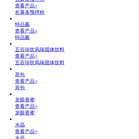
查看产品+
长薯条预拌粉
特品酱
查看产品+
特品酱
五谷珍饮风味固体饮料
查看产品+
五谷珍饮风味固体饮料
茶包
查看产品+
茶包
龙眼香蜜
查看产品+
龙眼香蜜
水晶
查看产品+
水晶