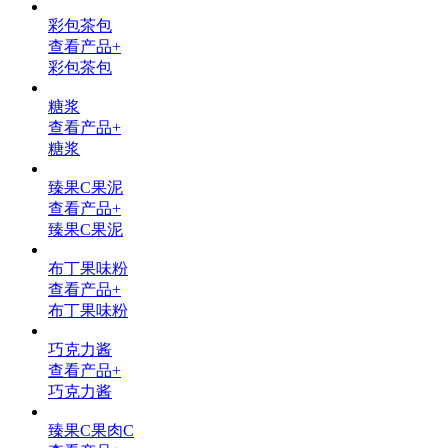
彩包茶包
查看产品+
彩包茶包
糖浆
查看产品+
糖浆
臻果C果泥
查看产品+
臻果C果泥
布丁果味粉
查看产品+
布丁果味粉
巧克力酱
查看产品+
巧克力酱
臻果C果肉C