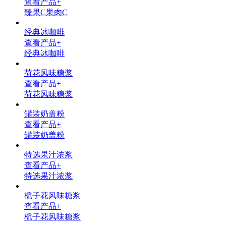
查看产品+
臻果C果肉C
经典冰咖啡
查看产品+
经典冰咖啡
荷花风味糖浆
查看产品+
荷花风味糖浆
罐装奶盖粉
查看产品+
罐装奶盖粉
特选果汁浓浆
查看产品+
特选果汁浓浆
栀子花风味糖浆
查看产品+
栀子花风味糖浆