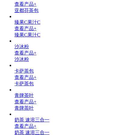
查看产品+
亚都芬茶包
臻果C果汁C
查看产品+
臻果C果汁C
沙冰粉
查看产品+
沙冰粉
卡萨茶包
查看产品+
卡萨茶包
青牌茶叶
查看产品+
青牌茶叶
奶茶 速溶三合一
查看产品+
奶茶 速溶三合一