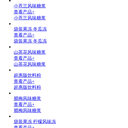
小苍兰风味糖浆
查看产品+
小苍兰风味糖浆
袋装果冻 冬瓜冻
查看产品+
袋装果冻 冬瓜冻
山茶花风味糖浆
查看产品+
山茶花风味糖浆
超惠版饮料粉
查看产品+
超惠版饮料粉
腊梅风味糖浆
查看产品+
腊梅风味糖浆
袋装果冻 柠檬风味冻
查看产品+